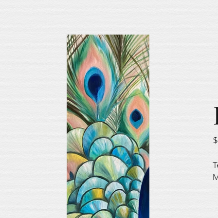
$
T
M