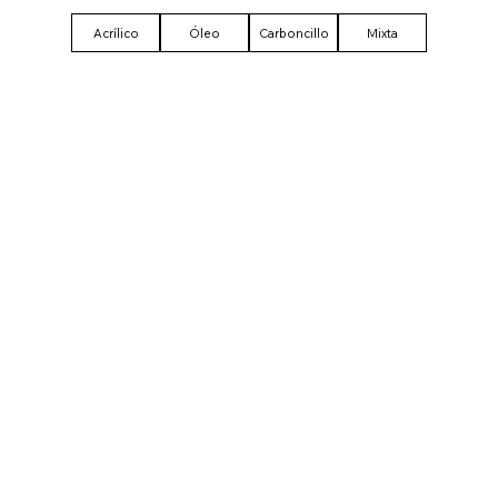
Acrílico
Óleo
Carboncillo
Mixta
CHA
VER FICHA
VE
CHA
VER FICHA
VE