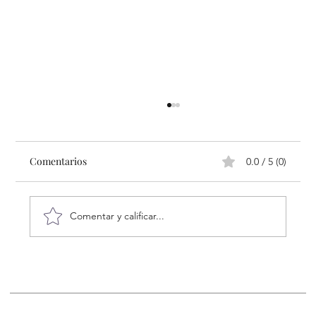
Comentarios
0.0 / 5 (0)
Comentar y calificar...
Arte y Conservación, Obras que Hablan
por los Animales