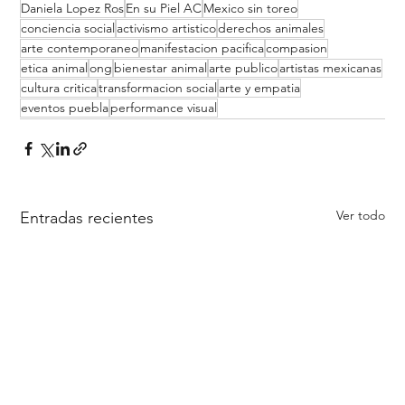
Daniela Lopez Ros
En su Piel AC
Mexico sin toreo
conciencia social
activismo artistico
derechos animales
arte contemporaneo
manifestacion pacifica
compasion
etica animal
ong
bienestar animal
arte publico
artistas mexicanas
cultura critica
transformacion social
arte y empatia
eventos puebla
performance visual
Ver todo
Entradas recientes